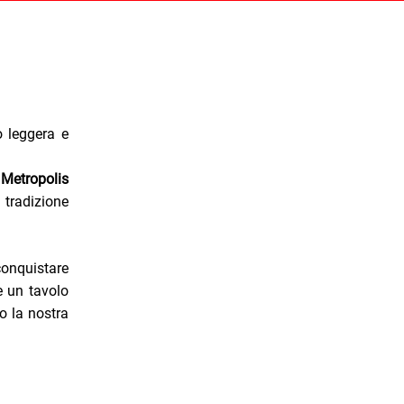
o leggera e
 Metropolis
radizione
 conquistare
e un tavolo
o la nostra