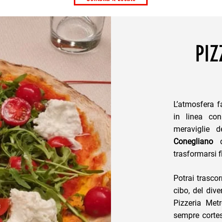
PIZ
L’atmosfera f
in linea co
meraviglie d
Conegliano
di
trasformarsi f
Potrai trascor
cibo, del div
Pizzeria Metr
sempre corte