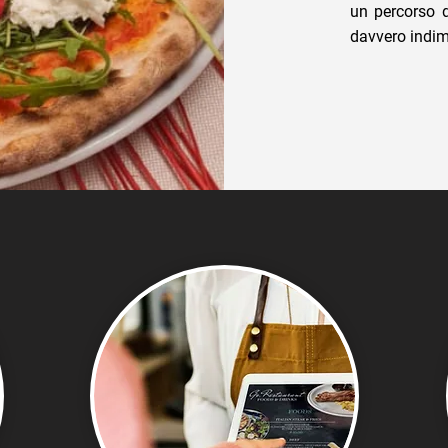
un percorso d
davvero indim